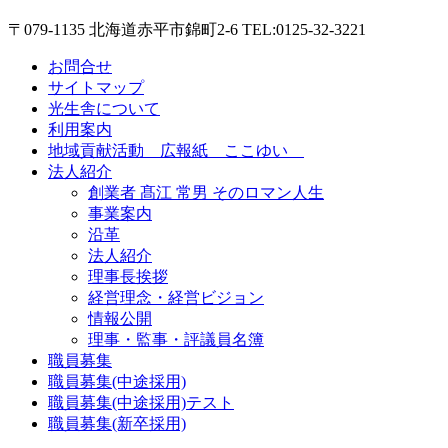
〒079-1135 北海道赤平市錦町2-6 TEL:0125-32-3221
お問合せ
サイトマップ
光生舎について
利用案内
地域貢献活動 広報紙 ここゆい
法人紹介
創業者 髙江 常男 そのロマン人生
事業案内
沿革
法人紹介
理事長挨拶
経営理念・経営ビジョン
情報公開
理事・監事・評議員名簿
職員募集
職員募集(中途採用)
職員募集(中途採用)テスト
職員募集(新卒採用)