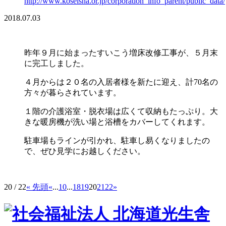
http://www.koseisha.or.jp/corporation_info_parent/public_data/
2018.07.03
昨年９月に始まったすいこう増床改修工事が、５月末
に完工しました。
４月からは２０名の入居者様を新たに迎え、計70名の
方々が暮らされています。
１階の介護浴室・脱衣場は広くて収納もたっぷり。大
きな暖房機が洗い場と浴槽をカバーしてくれます。
駐車場もラインが引かれ、駐車し易くなりましたの
で、ぜひ見学にお越しください。
20 / 22
« 先頭
«
...
10
...
18
19
20
21
22
»