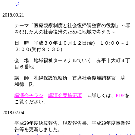
ジ
2018.09.21
テーマ「医療観察制度と社会復帰調整官の役割」～罪
を犯した人の社会復帰のために地域で考える～
日 時 平成３０年１０月１２日(金) １０:００～１
２:００(受付９：３０)
会 場 地域福祉ターミナルていく 赤平市大町４丁
目６番地
講 師 札幌保護観察所 首席社会復帰調整官 塙
和徳 氏
講演会チラシ
講演会実施要項
←詳しくは、
PDF
を
ご覧ください。
2018.07.04
平成29年度決算報告、現況報告書、平成29年度事業報
告等を更新しました。