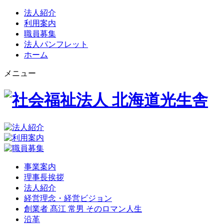
法人紹介
利用案内
職員募集
法人パンフレット
ホーム
メニュー
事業案内
理事長挨拶
法人紹介
経営理念・経営ビジョン
創業者 髙江 常男 そのロマン人生
沿革