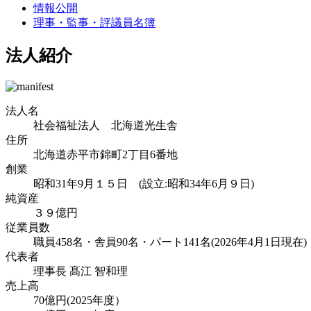
情報公開
理事・監事・評議員名簿
法人紹介
法人名
社会福祉法人 北海道光生舎
住所
北海道赤平市錦町2丁目6番地
創業
昭和31年9月１５日 (設立:昭和34年6月９日)
純資産
３９億円
従業員数
職員458名・舎員90名・パート141名(2026年4月1日現在)
代表者
理事長 髙江 智和理
売上高
70億円(2025年度）