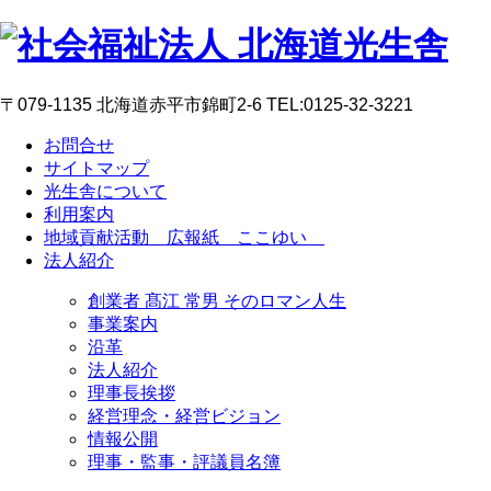
〒079-1135 北海道赤平市錦町2-6 TEL:0125-32-3221
お問合せ
サイトマップ
光生舎について
利用案内
地域貢献活動 広報紙 ここゆい
法人紹介
創業者 髙江 常男 そのロマン人生
事業案内
沿革
法人紹介
理事長挨拶
経営理念・経営ビジョン
情報公開
理事・監事・評議員名簿