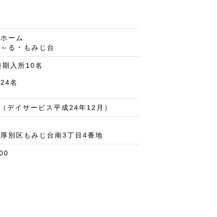
人ホーム
ま～る・もみじ台
短期入所10名
24名
月（デイサービス平成24年12月）
厚別区もみじ台南3丁目4番地
00