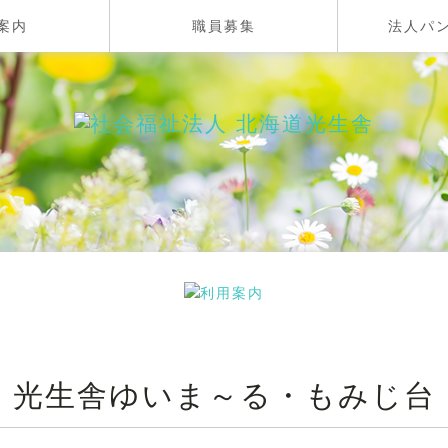
案内
職員募集
法人パ
光生舎ゆいま～る・もみじ台