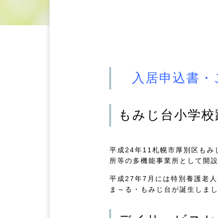
入居申込書・
もみじ台小学校
平成24年11札幌市厚別区も
所等の多機能事業所として開
平成27年7月には特別養護老
ま～る・もみじ台が誕生しま