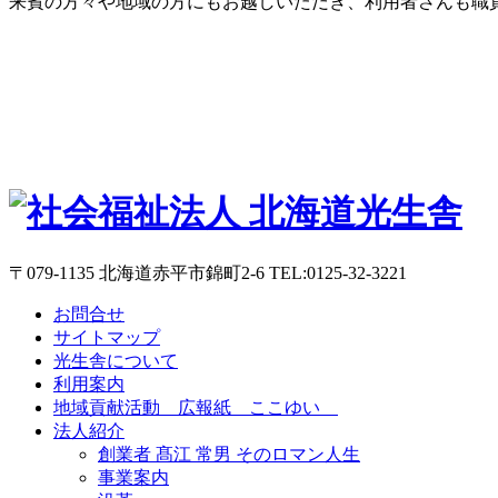
来賓の方々や地域の方にもお越しいただき、利用者さんも職
〒079-1135 北海道赤平市錦町2-6 TEL:0125-32-3221
お問合せ
サイトマップ
光生舎について
利用案内
地域貢献活動 広報紙 ここゆい
法人紹介
創業者 髙江 常男 そのロマン人生
事業案内