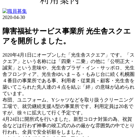
2020-04-30
障害福祉サービス事業所 光生舎スクエ
アを開所しました。
2020年4月1日にオープンした「光生舎スクエア」です。「ス
クエア」という名称には「四乗・二乗」の他に「公明正大・
誠実」という意味や、光生舎プラザ・イン・サッポロ、光生
舎フロンティア、光生舎ゆいま～る・もみじ台に続く札幌圏
４番目の事業所である事、利用者・従業員・顧客・光生舎を
築いてこられた先人達の４点を結ぶ「絆」の意味が込められ
ています。
布団、ユニフォーム、Yシャツなどを取り扱うクリーニング
工場で、就労継続支援A型の事業所です。利用定員は20名で
すが、徐々に拡大して行く予定です。
4月24日に開所式を行いました。新型コロナ対策の為、祝賀
会などは行わず神事の竣工式のみの厳かな雰囲気の中でとり
行われ、全員で安全祈願をしました。