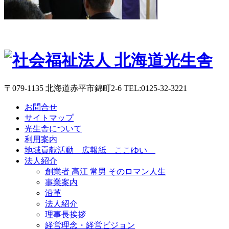
〒079-1135 北海道赤平市錦町2-6 TEL:0125-32-3221
お問合せ
サイトマップ
光生舎について
利用案内
地域貢献活動 広報紙 ここゆい
法人紹介
創業者 髙江 常男 そのロマン人生
事業案内
沿革
法人紹介
理事長挨拶
経営理念・経営ビジョン