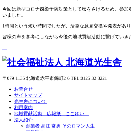
今回は新型コロナ感染予防対策として密をさけるため、参加者
いました。
1時間という短い時間でしたが、活発な意見交換や発表があ
皆様の声を参考にしながら今後の地域貢献活動に繋げていき
〒079-1135 北海道赤平市錦町2-6 TEL:0125-32-3221
お問合せ
サイトマップ
光生舎について
利用案内
地域貢献活動 広報紙 ここゆい
法人紹介
創業者 髙江 常男 そのロマン人生